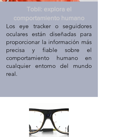
Tobii: explora el
comportamiento humano
Los eye tracker o seguidores
oculares están diseñadas para
proporcionar la información más
precisa y fiable sobre el
comportamiento humano en
cualquier entorno del mundo
real.