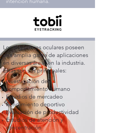
intención humana.
Los seguidores oculares poseen
una amplia gama de aplicaciones
en diversas áreas en la industria.
Estas son sus principales:
Investigación del
comportamiento humano
Estudios de mercadeo
Rendimiento deportivo
Evaluación de productividad
Estudios de atención y
concentración